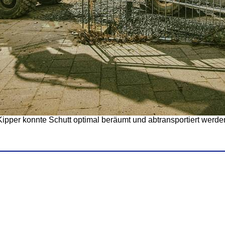
per konnte Schutt optimal beräumt und abtransportiert werde