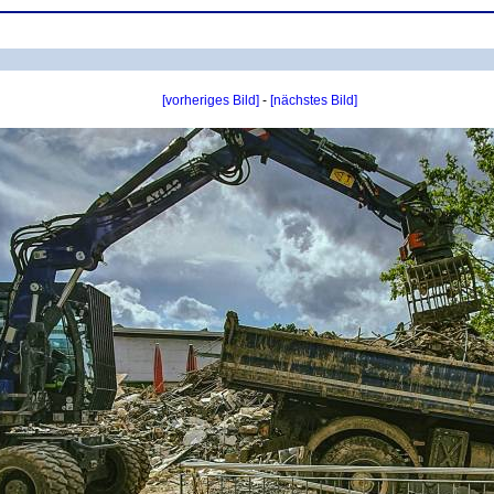
[vorheriges Bild]
-
[nächstes Bild]